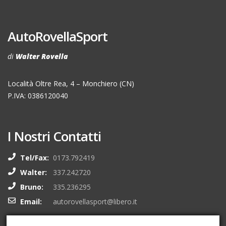
AutoRovellaSport
di
Walter Rovella
Località Oltre Rea, 4 – Monchiero (CN)
P.IVA: 0386120040
I Nostri Contatti
Tel/Fax:
0173.792419
Walter:
337.242720
Bruno:
335.236295
Email:
autorovellasport@libero.it