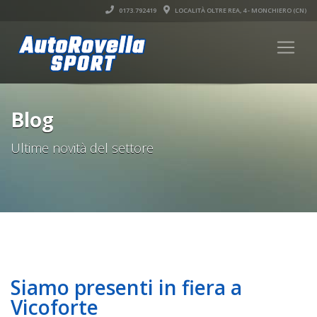
0173.792419
LOCALITÀ OLTRE REA, 4 - MONCHIERO (CN)
Blog
Ultime novità del settore
Siamo presenti in fiera a
Vicoforte