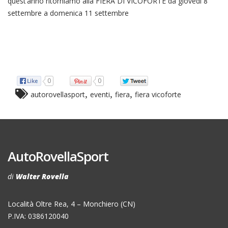
quest’anno ritorniamo alla FIERA DI VICOFORTE da giovedì 8
settembre a domenica 11 settembre
0
0
,
,
,
autorovellasport
eventi
fiera
fiera vicoforte
AutoRovellaSport
di
Walter Rovella
Località Oltre Rea, 4 – Monchiero (CN)
P.IVA: 0386120040