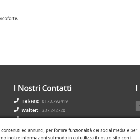
Vicoforte.
I Nostri Contatti
I
Tel/Fax:
0173.792419
Walter:
337.242720
Bruno:
335.236295
Email:
autorovellasport@libero.it
 contenuti ed annunci, per fornire funzionalità dei social media e per
amo inoltre informazioni sul modo in cui utilizza il nostro sito con i