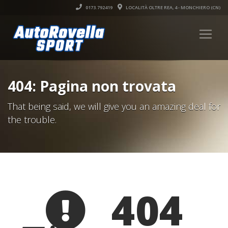
0173.792419
LOCALITÀ OLTRE REA, 4 - MONCHIERO (CN)
404: Pagina non trovata
That being said, we will give you an amazing deal for
the trouble.
404