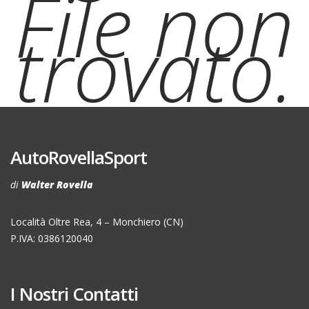
File non
trovato.
AutoRovellaSport
di
Walter Rovella
Località Oltre Rea, 4 – Monchiero (CN)
P.IVA: 0386120040
I Nostri Contatti